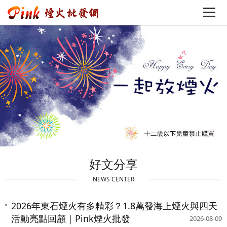
好文分享
NEWS CENTER
2026年東石煙火有多精彩？1.8萬發海上煙火與四天
活動亮點回顧｜Pink煙火批發
2026-08-09