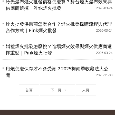
冷光瀑布煙火批發價格怎麼算？舞台煙火瀑布效果與
供應商選擇｜Pink煙火批發
2026-03-24
煙火批發供應商怎麼合作？煙火批發採購流程與代理
合作方式｜Pink煙火批發
2026-03-24
婚禮煙火批發怎麼挑？進場煙火效果與煙火供應商選
擇重點｜Pink煙火批發
2026-03-24
甩炮怎麼保存才不會受潮？2025梅雨季收藏法大公
開
2025-11-08
首頁
下一頁
末頁