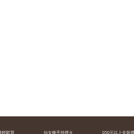
餐輕鬆買
仙女棒手持煙火
050元以上盒裝