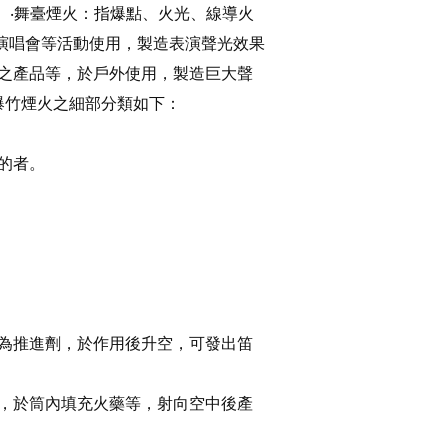
 ‧舞臺煙火：指爆點、火光、線導火
演唱會等活動使用，製造表演聲光效果
合之產品等，於戶外使用，製造巨大聲
般爆竹煙火之細部分類如下：
的者。
爆炸音。
作為推進劑，於作用後升空，可發出笛
），於筒內填充火藥等，射向空中後產