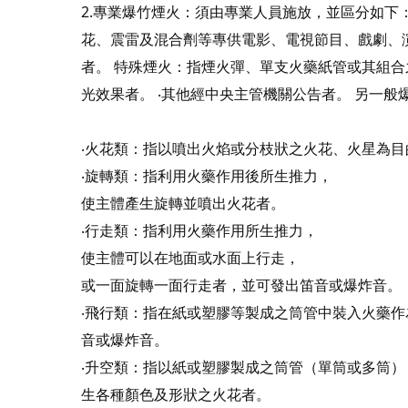
2.專業爆竹煙火：須由專業人員施放，並區分如下：
花、震雷及混合劑等專供電影、電視節目、戲劇、
者。 特殊煙火：指煙火彈、單支火藥紙管或其組
光效果者。 ‧其他經中央主管機關公告者。 另一
‧火花類：指以噴出火焰或分枝狀之火花、火星為目
‧旋轉類：指利用火藥作用後所生推力，
使主體產生旋轉並噴出火花者。
‧行走類：指利用火藥作用所生推力，
使主體可以在地面或水面上行走，
或一面旋轉一面行走者，並可發出笛音或
‧飛行類：指在紙或塑膠等製成之筒管中裝入火藥
音或爆炸音。
‧升空類：指以紙或塑膠製成之筒管（單筒或多筒
生各種顏色及形狀之火花者。