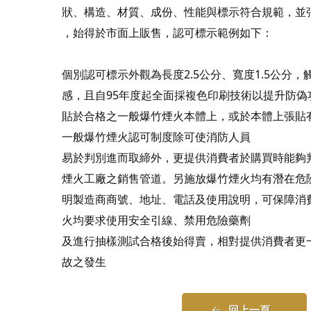
狀、構造、材質、成份、性能與標示符合規範，並
，始得於市面上販售，認可標示範例如下：
個別認可標示外觀為長度2.5公分、寬度1.5公分
感，且自95年度起全面採複色印刷技術以提升防
貼於合格之一般爆竹煙火本體上，或於本體上張貼
一般爆竹煙火認可制度除可使消防人員
易於判別進而取締外，更提供消費者於購買時能夠
煙火工廠之銷售管道。另施放爆竹煙火均有潛在危
明製造商商號、地址、電話及使用說明，可保障消
火均要求使用安全引線、禁用危險藥劑
及進行抽樣測試合格後始得賣，相對提供消費者更
故之發生
回上一頁