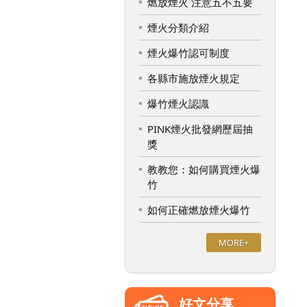
燃放煙火 注意五不五要
煙火分類介紹
煙火爆竹認可制度
各縣市施放煙火規定
爆竹煙火認識
PINK煙火批發網歷屆抽
獎
教教您：如何購買煙火爆
竹
如何正確燃放煙火爆竹
MORE+
好文分享