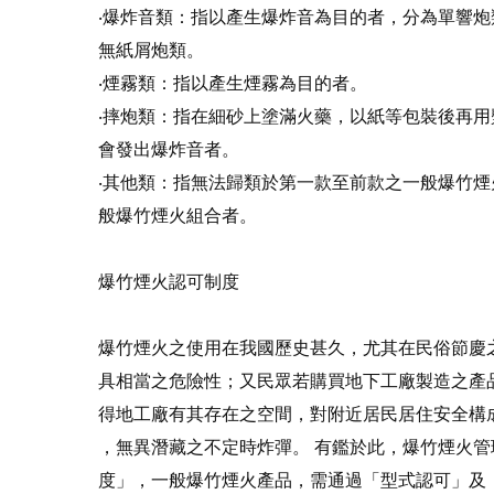
‧爆炸音類：指以產生爆炸音為目的者，分為單響
無紙屑炮類。
‧煙霧類：指以產生煙霧為目的者。
‧摔炮類：指在細砂上塗滿火藥，以紙等包裝後再
會發出爆炸音者。
‧其他類：指無法歸類於第一款至前款之一般爆竹
般爆竹煙火組合者。
爆竹煙火認可制度
爆竹煙火之使用在我國歷史甚久，尤其在民俗節慶
具相當之危險性；又民眾若購買地下工廠製造之產
得地工廠有其存在之空間，對附近居民居住安全構
，無異潛藏之不定時炸彈。 有鑑於此，爆竹煙火
度」，一般爆竹煙火產品，需通過「型式認可」及