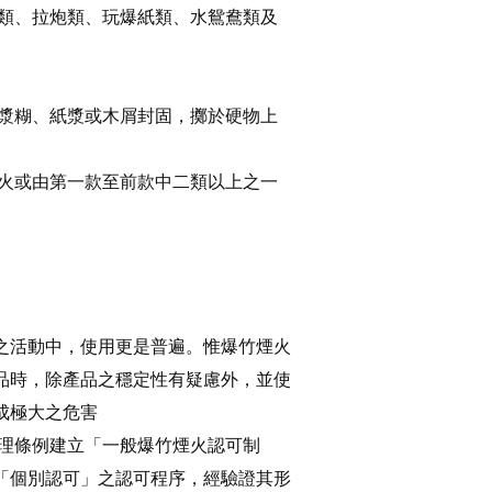
炮類、拉炮類、玩爆紙類、水鴛鴦類及
用漿糊、紙漿或木屑封固，擲於硬物上
煙火或由第一款至前款中二類以上之一
之活動中，使用更是普遍。惟爆竹煙火
品時，除產品之穩定性有疑慮外，並使
成極大之危害
管理條例建立「一般爆竹煙火認可制
「個別認可」之認可程序，經驗證其形