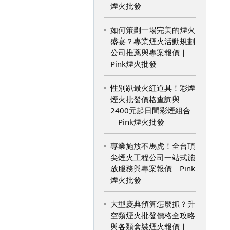
煙火批發
如何策劃一場完美的煙火
盛宴？專業煙火活動規劃
公司推薦與專案報價｜
Pink煙火批發
性別趴最火紅道具！彩煙
煙火批發價格查詢與
2400元起日間彩煙組合
｜Pink煙火批發
專業施放不馬虎！全台頂
尖煙火工程公司一站式施
放服務與專案報價｜Pink
煙火批發
大型慶典預算怎麼抓？升
空類煙火批發價格全攻略
與各類盒裝煙火報價｜