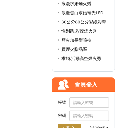
浪漫求婚煙火秀
浪漫告白求婚蠋光LED
30公分80公分彩紙彩帶
性別趴.彩煙煙火秀
煙火加長型噴槍
買煙火贈品區
求婚.活動高空煙火秀
會員登入
帳號
密碼