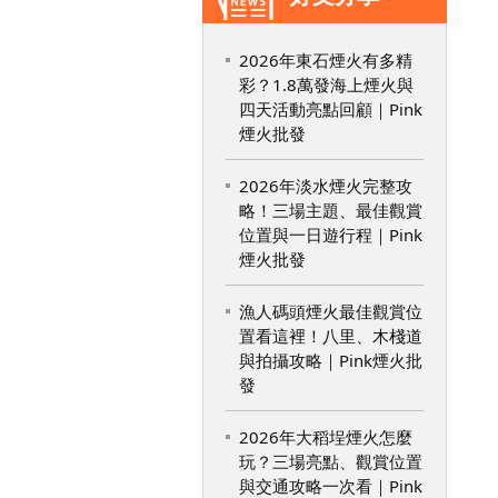
2026年東石煙火有多精
彩？1.8萬發海上煙火與
四天活動亮點回顧｜Pink
煙火批發
2026年淡水煙火完整攻
略！三場主題、最佳觀賞
位置與一日遊行程｜Pink
煙火批發
漁人碼頭煙火最佳觀賞位
置看這裡！八里、木棧道
與拍攝攻略｜Pink煙火批
發
2026年大稻埕煙火怎麼
玩？三場亮點、觀賞位置
與交通攻略一次看｜Pink