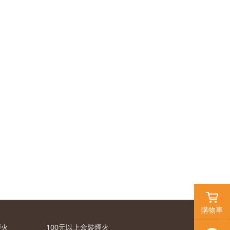
購物車
煙火
100元以上盒裝煙火