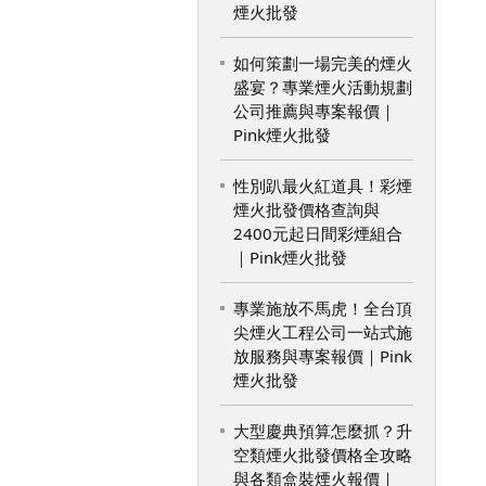
煙火批發
如何策劃一場完美的煙火
盛宴？專業煙火活動規劃
公司推薦與專案報價｜
Pink煙火批發
性別趴最火紅道具！彩煙
煙火批發價格查詢與
2400元起日間彩煙組合
｜Pink煙火批發
專業施放不馬虎！全台頂
尖煙火工程公司一站式施
放服務與專案報價｜Pink
煙火批發
大型慶典預算怎麼抓？升
空類煙火批發價格全攻略
與各類盒裝煙火報價｜