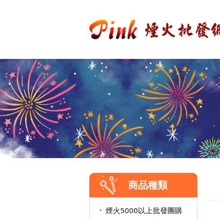
商品種類
煙火5000以上批發團購