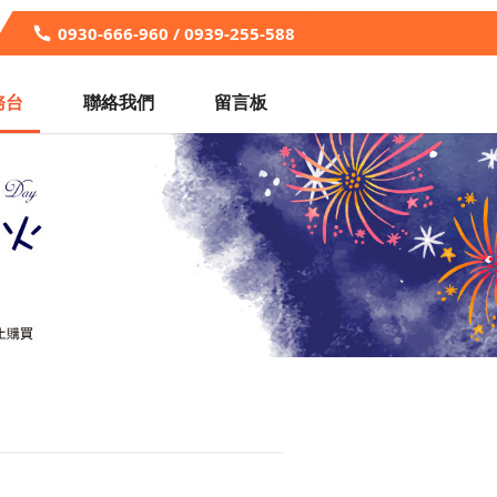
0930-666-960 / 0939-255-588
務台
聯絡我們
留言板