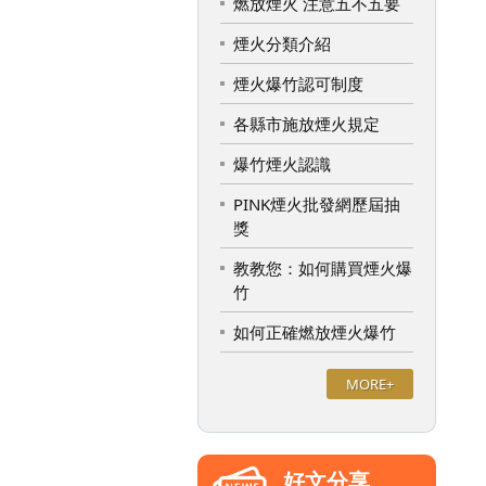
燃放煙火 注意五不五要
煙火分類介紹
煙火爆竹認可制度
各縣市施放煙火規定
爆竹煙火認識
PINK煙火批發網歷屆抽
獎
教教您：如何購買煙火爆
竹
如何正確燃放煙火爆竹
MORE+
好文分享