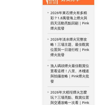
2026年東石煙火有多精
彩？1.8萬發海上煙火與
四天活動亮點回顧｜Pink
煙火批發
2026年淡水煙火完整攻
略！三場主題、最佳觀賞
位置與一日遊行程｜Pink
煙火批發
漁人碼頭煙火最佳觀賞位
置看這裡！八里、木棧道
與拍攝攻略｜Pink煙火批
發
2026年大稻埕煙火怎麼
玩？三場亮點、觀賞位置
與交通攻略一次看｜Pink