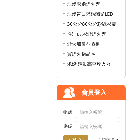
浪漫求婚煙火秀
浪漫告白求婚蠋光LED
30公分80公分彩紙彩帶
性別趴.彩煙煙火秀
煙火加長型噴槍
買煙火贈品區
求婚.活動高空煙火秀
會員登入
帳號
密碼