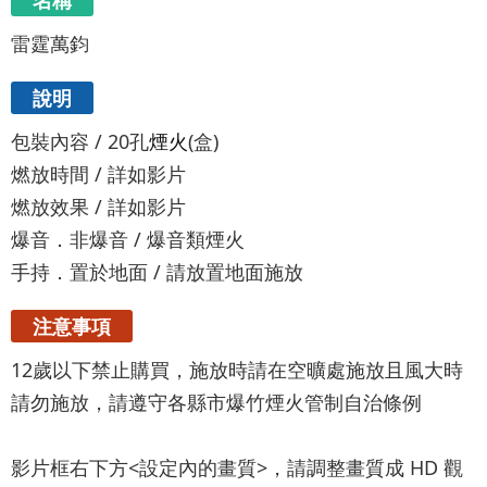
名稱
雷霆萬鈞
說明
包裝內容 / 20孔
煙火
(盒)
燃放時間 / 詳如影片
燃放效果 / 詳如影片
爆音．非爆音 / 爆音類煙火
手持．置於地面 / 請放置地面施放
注意事項
12歲以下禁止購買，施放時請在空曠處施放且風大時
請勿施放，請遵守各縣市爆竹煙火管制自治條例
影片框右下方<設定內的畫質>，請調整畫質成 HD 觀