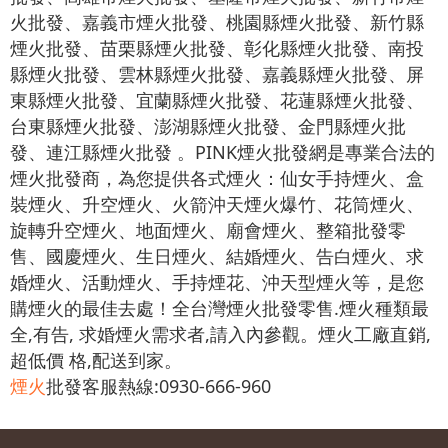
火批發、嘉義市煙火批發、桃園縣煙火批發、新竹縣
煙火批發、苗栗縣煙火批發、彰化縣煙火批發、南投
縣煙火批發、雲林縣煙火批發、嘉義縣煙火批發、屏
東縣煙火批發、宜蘭縣煙火批發、花蓮縣煙火批發、
台東縣煙火批發、澎湖縣煙火批發、金門縣煙火批
發、連江縣煙火批發 。PINK煙火批發網是專業合法的
煙火批發商，為您提供各式煙火：仙女手持煙火、盒
裝煙火、升空煙火、火箭沖天煙火爆竹、花筒煙火、
旋轉升空煙火、地面煙火、廟會煙火、整箱批發零
售、國慶煙火、生日煙火、結婚煙火、告白煙火、求
婚煙火、活動煙火、手持煙花、沖天型煙火等，是您
購煙火的最佳去處！全台灣煙火批發零售.煙火種類最
全,有告, 求婚煙火需求者,請入內參觀。煙火工廠直銷,
超低價 格,配送到家。
煙火
批發客服熱線:0930-666-960