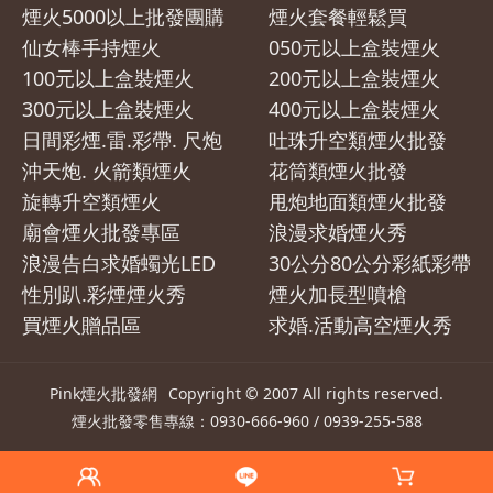
煙火5000以上批發團購
煙火套餐輕鬆買
仙女棒手持煙火
050元以上盒裝煙火
100元以上盒裝煙火
200元以上盒裝煙火
300元以上盒裝煙火
400元以上盒裝煙火
日間彩煙.雷.彩帶. 尺炮
吐珠升空類煙火批發
沖天炮. 火箭類煙火
花筒類煙火批發
旋轉升空類煙火
甩炮地面類煙火批發
廟會煙火批發專區
浪漫求婚煙火秀
浪漫告白求婚蠋光LED
30公分80公分彩紙彩帶
性別趴.彩煙煙火秀
煙火加長型噴槍
買煙火贈品區
求婚.活動高空煙火秀
Pink煙火批發網
Copyright © 2007 All rights reserved.
煙火
批發零售專線：0930-666-960 / 0939-255-588