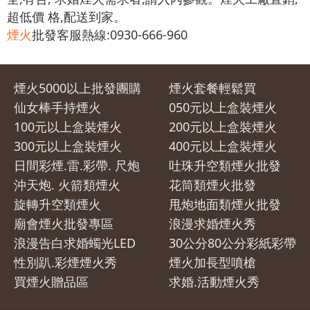
超低價 格,配送到家。
煙火
批發客服熱線:0930-666-960
煙火5000以上批發團購
煙火套餐輕鬆買
仙女棒手持煙火
050元以上盒裝煙火
100元以上盒裝煙火
200元以上盒裝煙火
300元以上盒裝煙火
400元以上盒裝煙火
日間彩煙.雷.彩帶. 尺炮
吐珠升空類煙火批發
沖天炮. 火箭類煙火
花筒類煙火批發
旋轉升空類煙火
甩炮地面類煙火批發
廟會煙火批發專區
浪漫求婚煙火秀
浪漫告白求婚蠋光LED
30公分80公分彩紙彩帶
性別趴.彩煙煙火秀
煙火加長型噴槍
買煙火贈品區
求婚.活動煙火秀