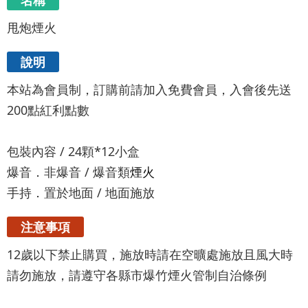
名稱
甩炮煙火
說明
本站為會員制，訂購前請加入免費會員，入會後先送
200點紅利點數
包裝內容 / 24顆*12小盒
爆音．非爆音 / 爆音類
煙火
手持．置於地面 / 地面施放
注意事項
12歲以下禁止購買，施放時請在空曠處施放且風大時
請勿施放，請遵守各縣市爆竹煙火管制自治條例