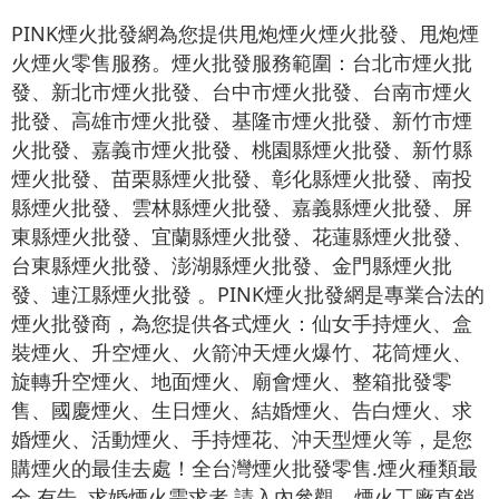
PINK煙火批發網為您提供甩炮煙火煙火批發、甩炮煙
火煙火零售服務。煙火批發服務範圍：台北市煙火批
發、新北市煙火批發、台中市煙火批發、台南市煙火
批發、高雄市煙火批發、基隆市煙火批發、新竹市煙
火批發、嘉義市煙火批發、桃園縣煙火批發、新竹縣
煙火批發、苗栗縣煙火批發、彰化縣煙火批發、南投
縣煙火批發、雲林縣煙火批發、嘉義縣煙火批發、屏
東縣煙火批發、宜蘭縣煙火批發、花蓮縣煙火批發、
台東縣煙火批發、澎湖縣煙火批發、金門縣煙火批
發、連江縣煙火批發 。PINK煙火批發網是專業合法的
煙火批發商，為您提供各式煙火：仙女手持煙火、盒
裝煙火、升空煙火、火箭沖天煙火爆竹、花筒煙火、
旋轉升空煙火、地面煙火、廟會煙火、整箱批發零
售、國慶煙火、生日煙火、結婚煙火、告白煙火、求
婚煙火、活動煙火、手持煙花、沖天型煙火等，是您
購煙火的最佳去處！全台灣煙火批發零售.煙火種類最
全,有告, 求婚煙火需求者,請入內參觀。煙火工廠直銷,