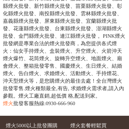
縣煙火批發、新竹縣煙火批發、苗栗縣煙火批發、彰
化縣煙火批發、南投縣煙火批發、雲林縣煙火批發、
嘉義縣煙火批發、屏東縣煙火批發、宜蘭縣煙火批
發、花蓮縣煙火批發、台東縣煙火批發、澎湖縣煙火
批發、金門縣煙火批發、連江縣煙火批發 。PINK煙火
批發網是專業合法的煙火批發商，為您提供各式煙
火：仙女手持煙火、盒裝煙火、升空煙火、火箭沖天
煙火爆竹、花筒煙火、旋轉升空煙火、地面煙火、廟
會煙火、整箱批發零售、國慶煙火、生日煙火、結婚
煙火、告白煙火、求婚煙火、活動煙火、手持煙花、
沖天型煙火等，是您購煙火的最佳去處！全台灣煙火
批發零售.煙火種類最全,有告, 求婚煙火需求者,請入內
參觀。煙火工廠直銷,超低價 格,配送到家。
煙火
批發客服熱線:0930-666-960
煙火5000以上批發團購
煙火套餐輕鬆買