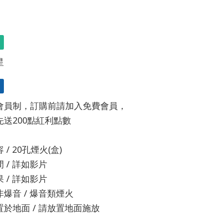
星
會員制，訂購前請加入免費會員，
先送200點紅利點數
/ 20孔煙火(盒)
 / 詳如影片
 / 詳如影片
爆音 / 爆音類煙火
於地面 / 請放置地面施放