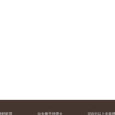
餐輕鬆買
仙女棒手持煙火
050元以上盒裝