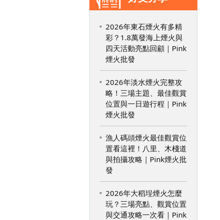
2026年東石煙火有多精
彩？1.8萬發海上煙火與
四天活動亮點回顧｜Pink
煙火批發
2026年淡水煙火完整攻
略！三場主題、最佳觀賞
位置與一日遊行程｜Pink
煙火批發
漁人碼頭煙火最佳觀賞位
置看這裡！八里、木棧道
與拍攝攻略｜Pink煙火批
發
2026年大稻埕煙火怎麼
玩？三場亮點、觀賞位置
與交通攻略一次看｜Pink