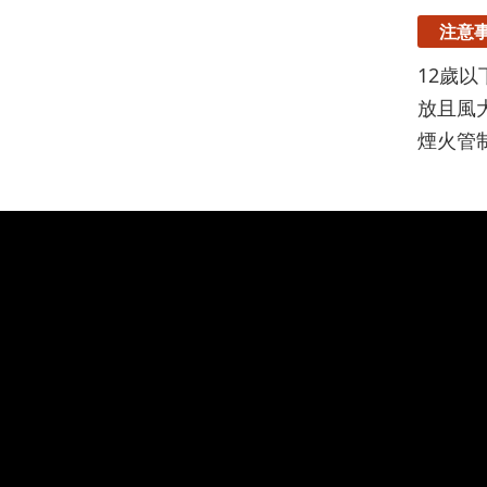
注意
12歲
放且風
煙火管