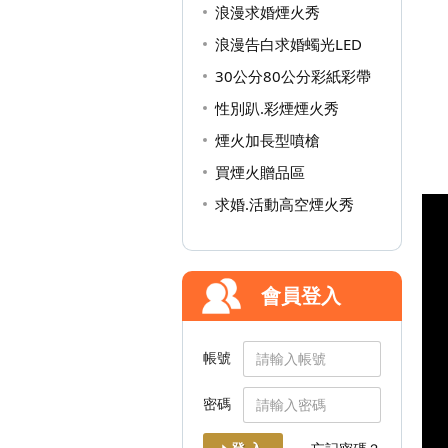
浪漫求婚煙火秀
浪漫告白求婚蠋光LED
30公分80公分彩紙彩帶
性別趴.彩煙煙火秀
煙火加長型噴槍
買煙火贈品區
求婚.活動高空煙火秀
會員登入
帳號
密碼