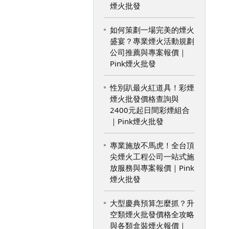
煙火批發
如何策劃一場完美的煙火
盛宴？專業煙火活動規劃
公司推薦與專案報價｜
Pink煙火批發
性別趴最火紅道具！彩煙
煙火批發價格查詢與
2400元起日間彩煙組合
｜Pink煙火批發
專業施放不馬虎！全台頂
尖煙火工程公司一站式施
放服務與專案報價｜Pink
煙火批發
大型慶典預算怎麼抓？升
空類煙火批發價格全攻略
與各類盒裝煙火報價｜