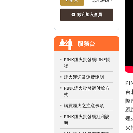
登 入
忘記密碼？
歡迎加入會員
服務台
PINK煙火批發網LINE帳
號
煙火運送及運費說明
P
PINK煙火批發網付款方
台
式
隆
購買煙火之注意事項
縣
PINK煙火批發網紅利說
煙
明
火