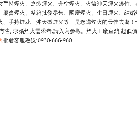
女手持煙火、盒裝煙火、升空煙火、火箭沖天煙火爆竹、
、廟會煙火、整箱批發零售、國慶煙火、生日煙火、結婚
火、手持煙花、沖天型煙火等，是您購煙火的最佳去處！
,有告, 求婚煙火需求者,請入內參觀。煙火工廠直銷,超低價
火
批發客服熱線:0930-666-960