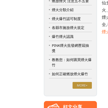
燃放煙火 注意五不五要
仙
火
煙火分類介紹
煙
煙火爆竹認可制度
全
各縣市施放煙火規定
煙
爆竹煙火認識
PINK煙火批發網歷屆抽
獎
教教您：如何購買煙火爆
竹
如何正確燃放煙火爆竹
MORE+
好文分享