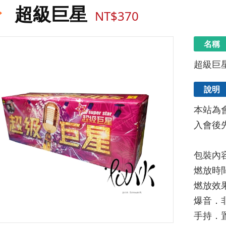
超級巨星
NT$370
名稱
超級巨
說明
本站為
入會後
包裝內容 
燃放時間
燃放效果
爆音．非
手持．置