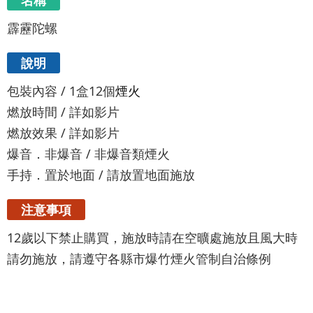
名稱
霹靂陀螺
說明
包裝內容 / 1盒12個
煙火
燃放時間 / 詳如影片
燃放效果 / 詳如影片
爆音．非爆音 / 非爆音類煙火
手持．置於地面 / 請放置地面施放
注意事項
12歲以下禁止購買，施放時請在空曠處施放且風大時
請勿施放，請遵守各縣市爆竹煙火管制自治條例