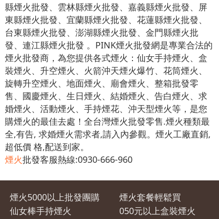
縣煙火批發、雲林縣煙火批發、嘉義縣煙火批發、屏
東縣煙火批發、宜蘭縣煙火批發、花蓮縣煙火批發、
台東縣煙火批發、澎湖縣煙火批發、金門縣煙火批
發、連江縣煙火批發 。PINK煙火批發網是專業合法的
煙火批發商，為您提供各式煙火：仙女手持煙火、盒
裝煙火、升空煙火、火箭沖天煙火爆竹、花筒煙火、
旋轉升空煙火、地面煙火、廟會煙火、整箱批發零
售、國慶煙火、生日煙火、結婚煙火、告白煙火、求
婚煙火、活動煙火、手持煙花、沖天型煙火等，是您
購煙火的最佳去處！全台灣煙火批發零售.煙火種類最
全,有告, 求婚煙火需求者,請入內參觀。煙火工廠直銷,
超低價 格,配送到家。
煙火
批發客服熱線:0930-666-960
煙火5000以上批發團購
煙火套餐輕鬆買
仙女棒手持煙火
050元以上盒裝煙火