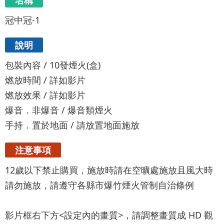
名稱
冠中冠-1
說明
包裝內容 / 10發煙火(盒)
燃放時間 / 詳如影片
燃放效果 / 詳如影片
爆音．非爆音 / 爆音類煙火
手持．置於地面 / 請放置地面施放
注意事項
12歲以下禁止購買，施放時請在空曠處施放且風大時
請勿施放，請遵守各縣市爆竹煙火管制自治條例
影片框右下方<設定內的畫質>，請調整畫質成 HD 觀