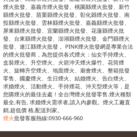
煙火批發、嘉義市煙火批發、桃園縣煙火批發、新竹
縣煙火批發、苗栗縣煙火批發、彰化縣煙火批發、南
投縣煙火批發、雲林縣煙火批發、嘉義縣煙火批發、
屏東縣煙火批發、宜蘭縣煙火批發、花蓮縣煙火批
發、台東縣煙火批發、澎湖縣煙火批發、金門縣煙火
批發、連江縣煙火批發 。PINK煙火批發網是專業合法
的煙火批發商，為您提供各式煙火：仙女手持煙火、
盒裝煙火、升空煙火、火箭沖天煙火爆竹、花筒煙
火、旋轉升空煙火、地面煙火、廟會煙火、整箱批發
零售、國慶煙火、生日煙火、結婚煙火、告白煙火、
求婚煙火、活動煙火、手持煙花、沖天型煙火等，是
您購煙火的最佳去處！全台灣煙火批發零售.煙火種類
最全,有告, 求婚煙火需求者,請入內參觀。煙火工廠直
銷,超低價 格,配送到家。
煙火
批發客服熱線:0930-666-960