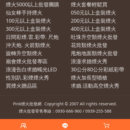
煙火5000以上批發團購
煙火套餐輕鬆買
仙女棒手持煙火
050元以上盒裝煙火
100元以上盒裝煙火
200元以上盒裝煙火
300元以上盒裝煙火
400元以上盒裝煙火
日間彩煙.雷.彩帶. 尺炮
吐珠升空類煙火批發
沖天炮. 火箭類煙火
花筒類煙火批發
旋轉升空類煙火
甩炮地面類煙火批發
廟會煙火批發專區
浪漫求婚煙火秀
浪漫告白求婚蠋光LED
30公分80公分彩紙彩帶
性別趴.彩煙煙火秀
煙火加長型噴槍
買煙火贈品區
求婚.活動高空煙火秀
Pink煙火批發網
Copyright © 2007 All rights reserved.
煙火
批發零售專線：0930-666-960 / 0939-255-588