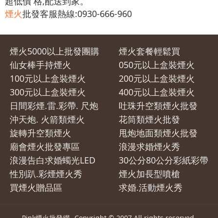
超低價 格,配送到家。
煙火
批發客服熱線:0930-666-960
煙火5000以上批發團購
煙火套餐輕鬆買
仙女棒手持煙火
050元以上盒裝煙火
100元以上盒裝煙火
200元以上盒裝煙火
300元以上盒裝煙火
400元以上盒裝煙火
日間彩煙.雷.彩帶. 尺炮
吐珠升空類煙火批發
沖天炮. 火箭類煙火
花筒類煙火批發
旋轉升空類煙火
甩炮地面類煙火批發
廟會煙火批發專區
浪漫求婚煙火秀
浪漫告白求婚蠋光LED
30公分80公分彩紙彩帶
性別趴.彩煙煙火秀
煙火加長型噴槍
買煙火贈品區
求婚.活動煙火秀
Pink煙火批發網
Copyright © 2007 All rights reserved.