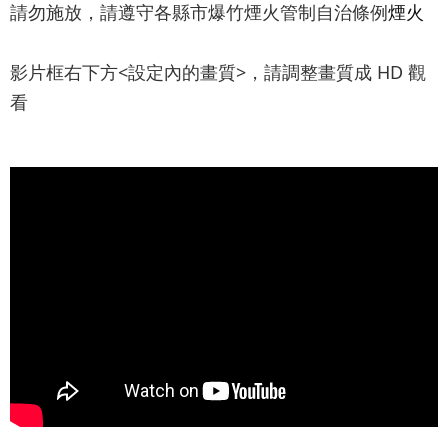
請勿施放，請遵守各縣市爆竹煙火管制自治條例
煙火
影片框右下方<設定內的畫質>，請調整畫質成 HD 觀
看