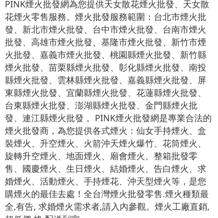
PINK煙火批發網為您提供天女散花煙火批發、天女散
花煙火零售服務。煙火批發服務範圍：台北市煙火批
發、新北市煙火批發、台中市煙火批發、台南市煙火
批發、高雄市煙火批發、基隆市煙火批發、新竹市煙
火批發、嘉義市煙火批發、桃園縣煙火批發、新竹縣
煙火批發、苗栗縣煙火批發、彰化縣煙火批發、南投
縣煙火批發、雲林縣煙火批發、嘉義縣煙火批發、屏
東縣煙火批發、宜蘭縣煙火批發、花蓮縣煙火批發、
台東縣煙火批發、澎湖縣煙火批發、金門縣煙火批
發、連江縣煙火批發 。PINK煙火批發網是專業合法的
煙火批發商，為您提供各式煙火：仙女手持煙火、盒
裝煙火、升空煙火、火箭沖天煙火爆竹、花筒煙火、
旋轉升空煙火、地面煙火、廟會煙火、整箱批發零
售、國慶煙火、生日煙火、結婚煙火、告白煙火、求
婚煙火、活動煙火、手持煙花、沖天型煙火等，是您
購煙火的最佳去處！全台灣煙火批發零售.煙火種類最
全,有告, 求婚煙火需求者,請入內參觀。煙火工廠直銷,