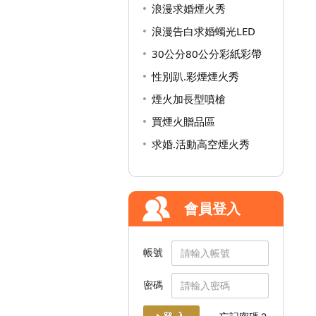
浪漫求婚煙火秀
浪漫告白求婚蠋光LED
30公分80公分彩紙彩帶
性別趴.彩煙煙火秀
煙火加長型噴槍
買煙火贈品區
求婚.活動高空煙火秀
會員登入
帳號
密碼