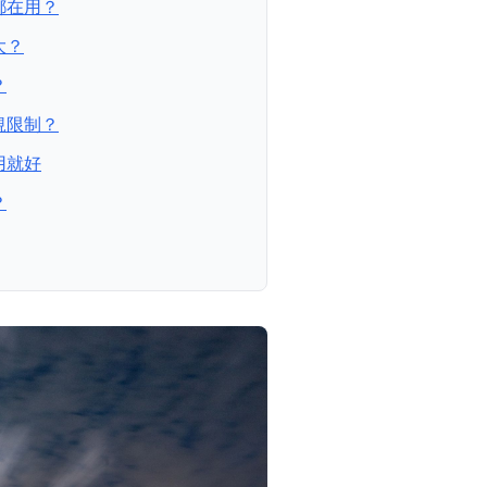
都在用？
大？
？
規限制？
用就好
？