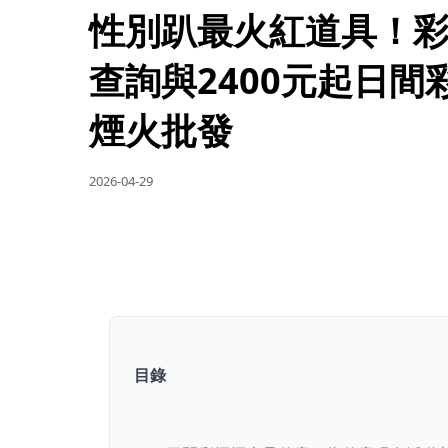
性別趴最火紅道具！
查詢與2400元起日間彩
煙火批發
2026-04-29
目錄