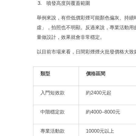
噴發高度與覆蓋範圍
舉例來說，有些低價彩煙可能顏色偏灰、持續
虛」，拍照也不明顯。反過來說，專業活動用
量做設計，效果就會非常穩定。
以目前市場來看，日間彩煙煙火批發價格大致
類型
價格區間
入門短效款
約2400元起
中階穩定款
約4000–8000元
專業活動款
10000元以上