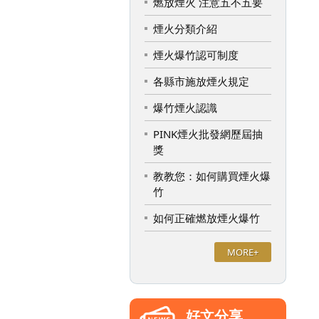
燃放煙火 注意五不五要
煙火分類介紹
煙火爆竹認可制度
各縣市施放煙火規定
爆竹煙火認識
PINK煙火批發網歷屆抽
獎
教教您：如何購買煙火爆
竹
如何正確燃放煙火爆竹
MORE+
好文分享