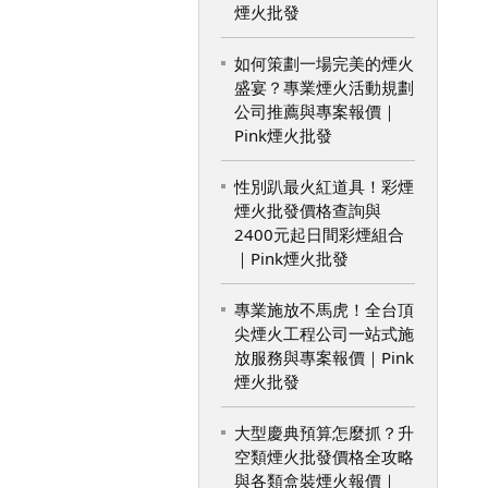
煙火批發
如何策劃一場完美的煙火
盛宴？專業煙火活動規劃
公司推薦與專案報價｜
Pink煙火批發
性別趴最火紅道具！彩煙
煙火批發價格查詢與
2400元起日間彩煙組合
｜Pink煙火批發
專業施放不馬虎！全台頂
尖煙火工程公司一站式施
放服務與專案報價｜Pink
煙火批發
大型慶典預算怎麼抓？升
空類煙火批發價格全攻略
與各類盒裝煙火報價｜