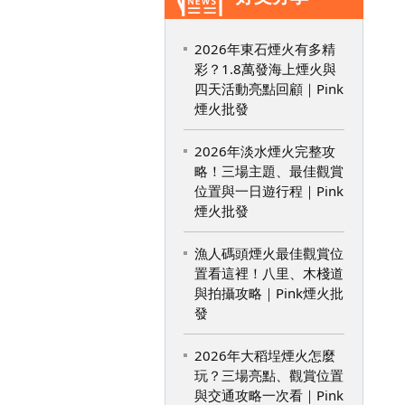
2026年東石煙火有多精
彩？1.8萬發海上煙火與
四天活動亮點回顧｜Pink
煙火批發
2026年淡水煙火完整攻
略！三場主題、最佳觀賞
位置與一日遊行程｜Pink
煙火批發
漁人碼頭煙火最佳觀賞位
置看這裡！八里、木棧道
與拍攝攻略｜Pink煙火批
發
2026年大稻埕煙火怎麼
玩？三場亮點、觀賞位置
與交通攻略一次看｜Pink