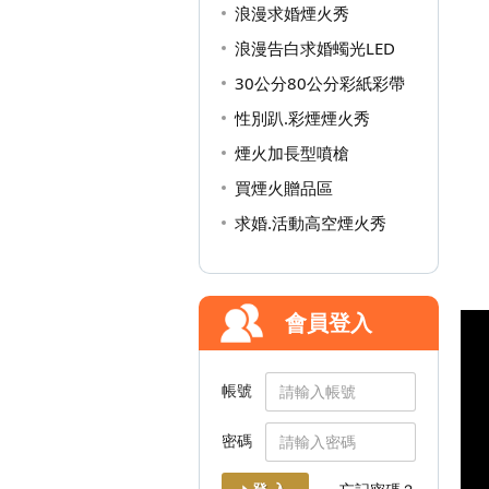
浪漫求婚煙火秀
浪漫告白求婚蠋光LED
30公分80公分彩紙彩帶
性別趴.彩煙煙火秀
煙火加長型噴槍
買煙火贈品區
求婚.活動高空煙火秀
會員登入
帳號
密碼