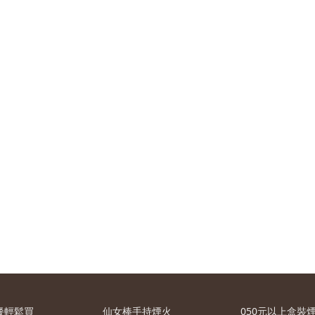
餐輕鬆買
仙女棒手持煙火
050元以上盒裝