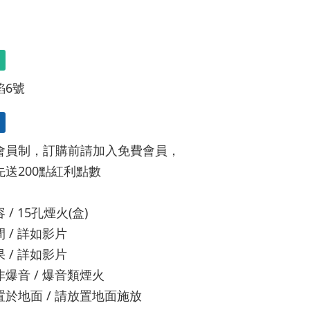
焰6號
會員制，訂購前請加入免費會員，
先送200點紅利點數
/ 15孔煙火(盒)
 / 詳如影片
 / 詳如影片
爆音 / 爆音類煙火
於地面 / 請放置地面施放