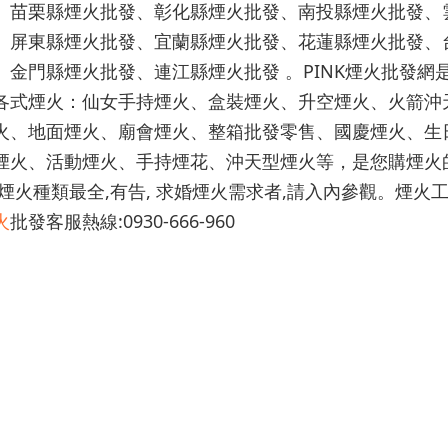
、苗栗縣煙火批發、彰化縣煙火批發、南投縣煙火批發、
、屏東縣煙火批發、宜蘭縣煙火批發、花蓮縣煙火批發、
、金門縣煙火批發、連江縣煙火批發 。PINK煙火批發
各式煙火：仙女手持煙火、盒裝煙火、升空煙火、火箭沖
火、地面煙火、廟會煙火、整箱批發零售、國慶煙火、生
煙火、活動煙火、手持煙花、沖天型煙火等，是您購煙火
.煙火種類最全,有告, 求婚煙火需求者,請入內參觀。煙火工
火
批發客服熱線:0930-666-960