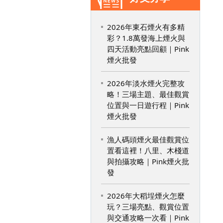
2026年東石煙火有多精
彩？1.8萬發海上煙火與
四天活動亮點回顧｜Pink
煙火批發
2026年淡水煙火完整攻
略！三場主題、最佳觀賞
位置與一日遊行程｜Pink
煙火批發
漁人碼頭煙火最佳觀賞位
置看這裡！八里、木棧道
與拍攝攻略｜Pink煙火批
發
2026年大稻埕煙火怎麼
玩？三場亮點、觀賞位置
與交通攻略一次看｜Pink