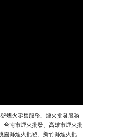
焰6號煙火零售服務。煙火批發服務
、台南市煙火批發、高雄市煙火批
桃園縣煙火批發、新竹縣煙火批