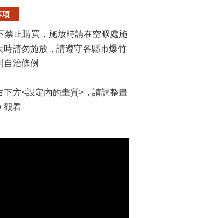
事項
以下禁止購買，施放時請在空曠處施
大時請勿施放，請遵守各縣市爆竹
制自治條例
右下方<設定內的畫質>，請調整畫
D 觀看