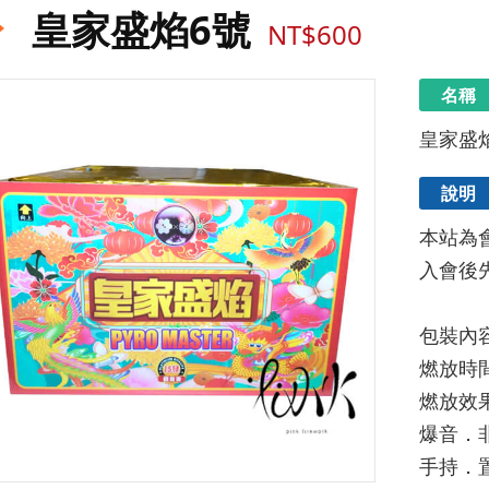
皇家盛焰6號
NT$600
名稱
皇家盛
說明
本站為
入會後
包裝內容 
燃放時間
燃放效果
爆音．非
手持．置