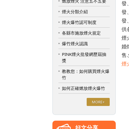
燃放煙火 注意五不五要
發
發
煙火分類介紹
發
煙火爆竹認可制度
供
各縣市施放煙火規定
煙
爆竹煙火認識
婚
PINK煙火批發網歷屆抽
售
獎
煙
教教您：如何購買煙火爆
竹
如何正確燃放煙火爆竹
MORE+
好文分享