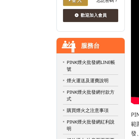
登 入
忘記密碼？
歡迎加入會員
服務台
PINK煙火批發網LINE帳
號
煙火運送及運費說明
PINK煙火批發網付款方
式
購買煙火之注意事項
P
PINK煙火批發網紅利說
範
明
發