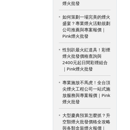
煙火批發
如何策劃一場完美的煙火
盛宴？專業煙火活動規劃
公司推薦與專案報價｜
Pink煙火批發
性別趴最火紅道具！彩煙
煙火批發價格查詢與
2400元起日間彩煙組合
｜Pink煙火批發
專業施放不馬虎！全台頂
尖煙火工程公司一站式施
放服務與專案報價｜Pink
煙火批發
大型慶典預算怎麼抓？升
空類煙火批發價格全攻略
與各類盒裝煙火報價｜