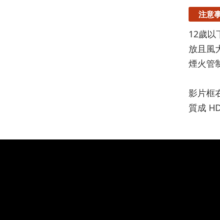
注意
12歲
放且風
煙火管
影片框
質成 H